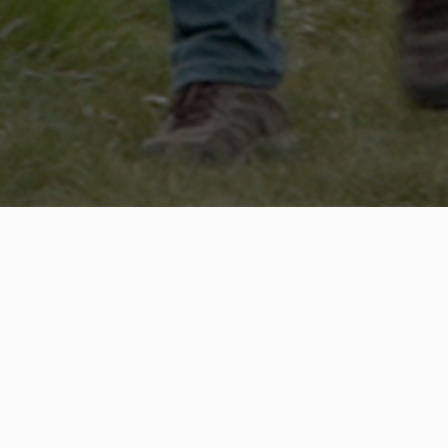
S
KÓD