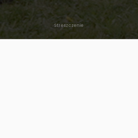
Streszczenie
PHYTO-VICTIME
ODCINEK 5
PRZEJŚCIE (ROLNICZE)
 od rolnictwa konwencjonalnego do ekologicznego ? I