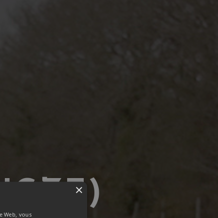
ICZE)
×
ite Web, vous