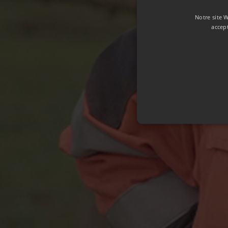
E
Notre site W
accep