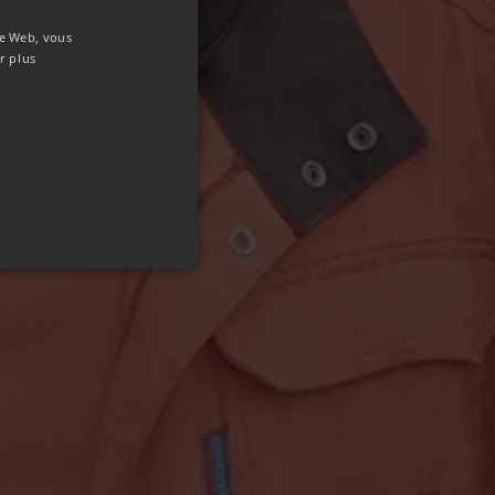
D)
ite Web, vous
r plus