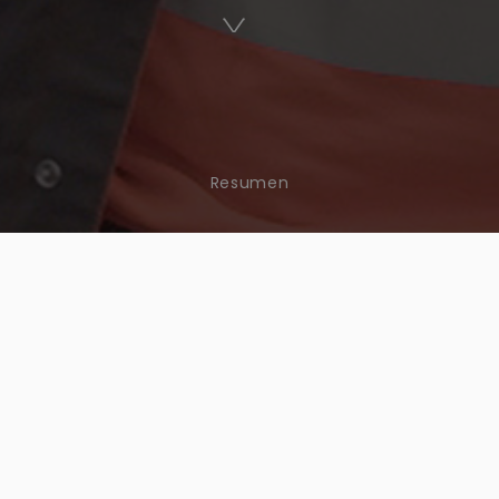
Resumen
PHYTO-VICTIME
EPISODIO 4
AR (DESPUÉS DE LA ENFER