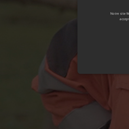
Notre site W
accep