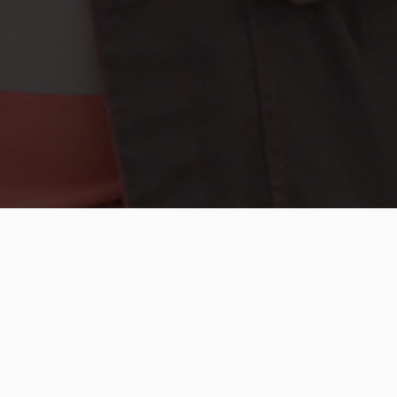
S
IA)