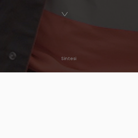
Sintesi
PHYTO-VICTIME
EPISODIO 4
MBALZO (DOPO LA MALATT