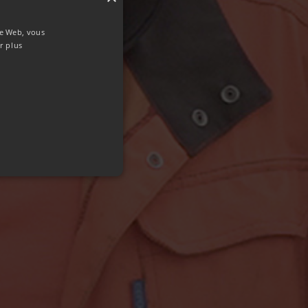
ite Web, vous
r plus