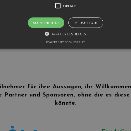
Produktion
CIBLAGE
ASSOCIATION PHYTO-VICTIMES
/ EMMA GAUTIER
et DIANE BANDERLY
ACCEPTER TOUT
REFUSER TOUT
Bildnachweis
AFFICHER LES DÉTAILS
POWERED BY COOKIESCRIPT
ANAIS ONDET
et
OLIVIER GUITARD
ilnehmer für ihre Aussagen, ihr Willkommen
 Partner und Sponsoren, ohne die es diese
könnte.