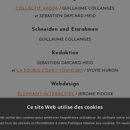
COLLECTIF ARGOS
/ GUILLAUME COLLANGES
et SEBASTIEN DAYCARD-HEID
Schneiden und Einrahmen
GUILLAUME COLLANGES
Redaktion
SEBASTIEN DAYCARD-HEID
et
LA SOURIS COURT TOUJOURS
/ SYLVIE HURON
Webdesign
ELEPHANT INTERACTIVE
/ JEROME PIDOUX
Ce site Web utilise des cookies
Entwicklung
eb utilise des cookies pour améliorer l'expérience utilisateur. En utilisant notre s
BLUE ORIGAMI DIGITAL
/ RENAUD HAMELIN
tez tous les cookies conformément à notre Politique relative aux cookies.
En savoi