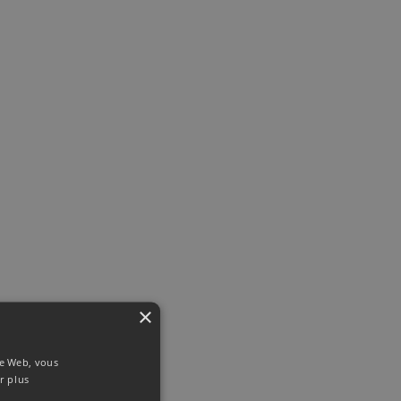
×
ite Web, vous
r plus