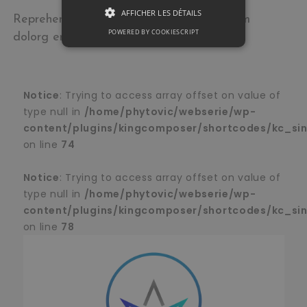
AFFICHER LES DÉTAILS
Reprehenderit in voluptate velit esse cillum
POWERED BY COOKIESCRIPT
dolorg erou fugiat nullam
Notice
: Trying to access array offset on value of
type null in
/home/phytovic/webserie/wp-
content/plugins/kingcomposer/shortcodes/kc_si
on line
74
Notice
: Trying to access array offset on value of
type null in
/home/phytovic/webserie/wp-
content/plugins/kingcomposer/shortcodes/kc_si
on line
78